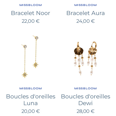
FOURNISSEUR:
FOURNISSEUR:
MISSBLOOM
MISSBLOOM
Bracelet Noor
Bracelet Aura
Prix
Prix
22,00 €
24,00 €
habituel
habituel
Boucles
Boucles
d'oreilles
d'oreilles
Luna
Dewi
FOURNISSEUR:
FOURNISSEUR:
MISSBLOOM
MISSBLOOM
Boucles d'oreilles
Boucles d'oreilles
Luna
Dewi
Prix
Prix
20,00 €
28,00 €