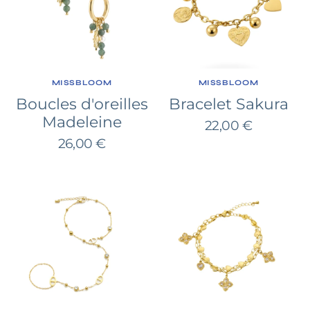
FOURNISSEUR:
FOURNISSEUR:
MISSBLOOM
MISSBLOOM
Boucles d'oreilles
Bracelet Sakura
Madeleine
Prix
22,00 €
Prix
26,00 €
habituel
habituel
Bracelet
Bracelet
Noor
Aura