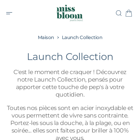
C
O
N
T
E
N
U
Maison
Launch Collection
Collection:
Launch Collection
C'est le moment de craquer ! Découvrez
notre Launch Collection, pensés pour
apporter cette touche de pep's à votre
quotidien.
A
Toutes nos pièces sont en acier inoxydable et
L
L
vous permettent de vivre sans contrainte.
E
R
Portez-les sous la douche, à la plage, ou en
A
U
soirée... elles sont faites pour briller à 100%
C
avec vous.
O