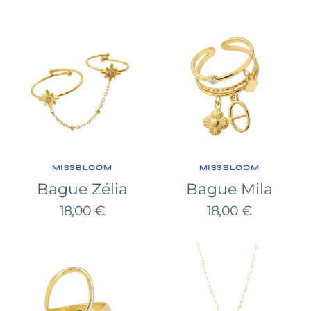
habituel
habituel
Bague
Bague
Zélia
Mila
FOURNISSEUR:
FOURNISSEUR:
MISSBLOOM
MISSBLOOM
Bague Zélia
Bague Mila
Prix
Prix
18,00 €
18,00 €
habituel
habituel
Bague
Collier
Boo
Tara