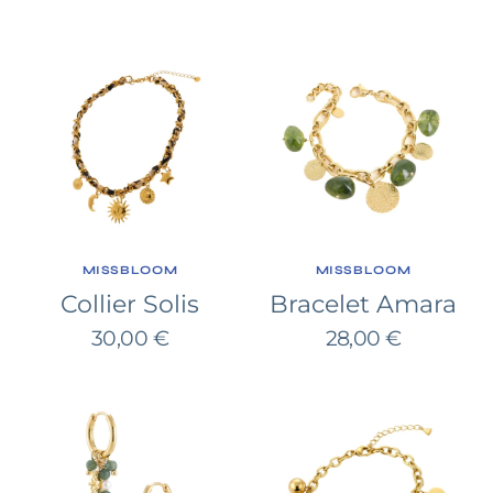
habituel
Collier
Bracelet
Solis
Amara
FOURNISSEUR:
FOURNISSEUR:
MISSBLOOM
MISSBLOOM
Collier Solis
Bracelet Amara
Prix
Prix
30,00 €
28,00 €
habituel
habituel
Boucles
Bracelet
d'oreilles
Sakura
Madeleine