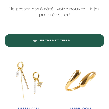
N
T
E
Ne passez pas à côté : votre nouveau bijou
N
U
préféré est ici !
FILTRER ET TRIER
Boucles
Bracelet
d'oreilles
Jonc
Noeva
Prana
FOURNISSEUR:
FOURNISSEUR:
MISSBLOOM
MISSBLOOM