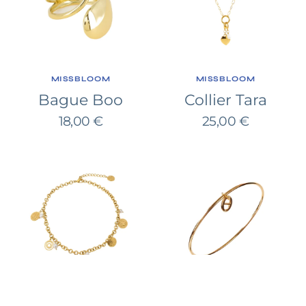
FOURNISSEUR:
FOURNISSEUR:
MISSBLOOM
MISSBLOOM
Bague Boo
Collier Tara
Prix
Prix
18,00 €
25,00 €
habituel
habituel
Collier
Bracelet
Kiva
Jonc
Kael
FOURNISSEUR:
FOURNISSEUR:
MISSBLOOM
MISSBLOOM