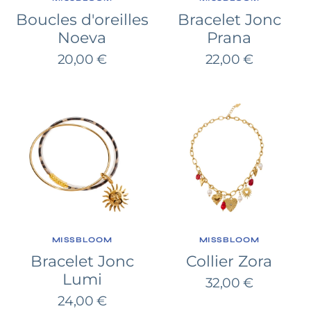
Boucles d'oreilles
Bracelet Jonc
Noeva
Prana
Prix
Prix
20,00 €
22,00 €
habituel
habituel
Bracelet
Collier
Jonc
Zora
Lumi
FOURNISSEUR:
FOURNISSEUR:
MISSBLOOM
MISSBLOOM
Bracelet Jonc
Collier Zora
Lumi
Prix
32,00 €
Prix
24,00 €
habituel